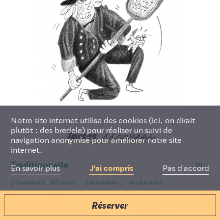
Deutsch
Français
English
Notre site internet utilise des cookies (ici, on dirait
plutôt : des bredele) pour réaliser un suivi de
Tartes
flambées
navigation anonymisé pour améliorer notre site
internet.
10,3
Traditionnelle
Pas d'accord
En savoir plus
J'ai compris
Fromage blanc, lardons, oignons.
Réserver
11,8
Gratinée