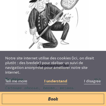
Deutsch
Français
English
Notre site internet utilise des cookies (ici, on dirait
plutôt : des bredele) pour réaliser un suivi de
Flammekuche
navigation anonymisé pour améliorer notre site
internet.
10.3
Tradition
I disagree
Tell me more
I understand
Cottage cheese, bacon, onions.
Book
11.8
Gratinée